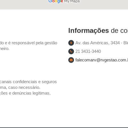
Informações
de co
o e é responsável pela gestão
Av. das Américas, 3434 - Bl
eiro.
21 3431-3440
falecomarv@rvgestao.com.
anais confidenciais e seguros
ima, caso necessário.
ões e denúncias legítimas,