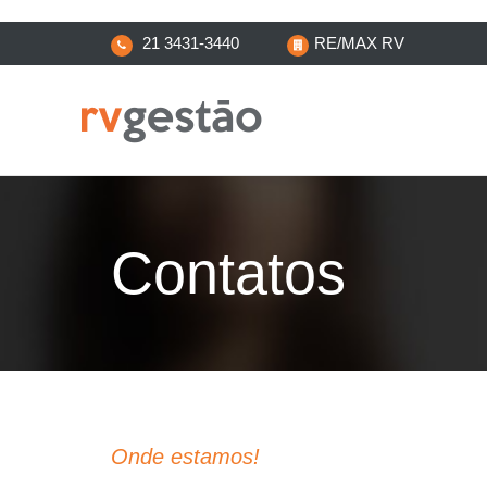
21 3431-3440
RE/MAX RV
Contatos
Onde estamos!