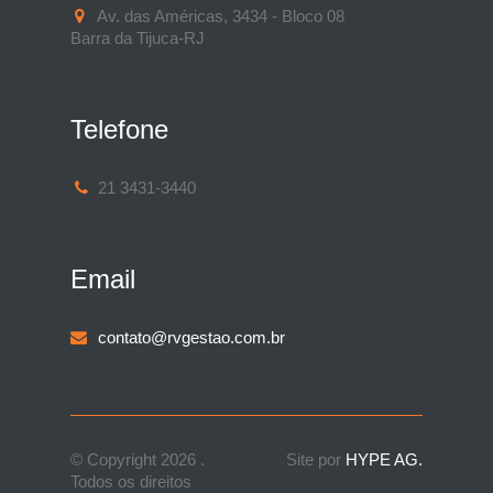
Av. das Américas, 3434 - Bloco 08
Barra da Tijuca-RJ
Telefone
21 3431-3440
Email
contato@rvgestao.com.br
© Copyright 2026 .
Site por
HYPE AG.
Todos os direitos