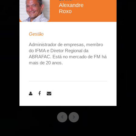
Alexandre
Roxo
Gestão
Administrador de empresas, membro
do IFMA e Diretor Regional da
ABRAFAC. Está no mercado de FM há
mais de 20 anos.