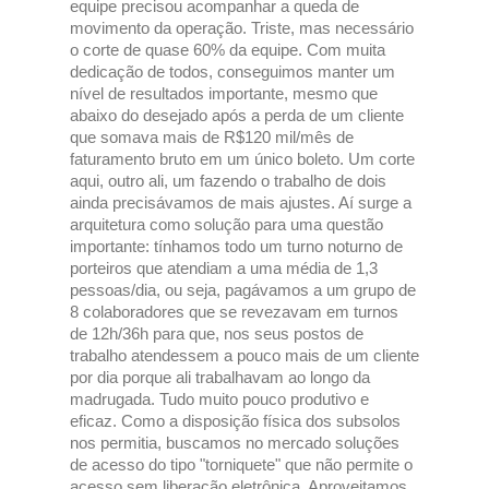
equipe precisou acompanhar a queda de
movimento da operação. Triste, mas necessário
o corte de quase 60% da equipe. Com muita
dedicação de todos, conseguimos manter um
nível de resultados importante, mesmo que
abaixo do desejado após a perda de um cliente
que somava mais de R$120 mil/mês de
faturamento bruto em um único boleto. Um corte
aqui, outro ali, um fazendo o trabalho de dois
ainda precisávamos de mais ajustes. Aí surge a
arquitetura como solução para uma questão
importante: tínhamos todo um turno noturno de
porteiros que atendiam a uma média de 1,3
pessoas/dia, ou seja, pagávamos a um grupo de
8 colaboradores que se revezavam em turnos
de 12h/36h para que, nos seus postos de
trabalho atendessem a pouco mais de um cliente
por dia porque ali trabalhavam ao longo da
madrugada. Tudo muito pouco produtivo e
eficaz. Como a disposição física dos subsolos
nos permitia, buscamos no mercado soluções
de acesso do tipo "torniquete" que não permite o
acesso sem liberação eletrônica. Aproveitamos